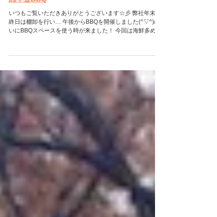
2025年12月29日
忘年会BBQ
いつもご覧いただきありがとうございます☆彡 弊社年末最
終日は棚卸を行い… 午後からBBQを開催しました(^▽^)/ つ
いにBBQスペースを使う時が来ました！ 今回は海鮮多め
で！ 美味しく頂きました♡ 海老も蟹もたくさん頂き、元気
100倍です☆ 海老はいつもお世話になっている 金井実業株
式会社 金井社長からいただきました😊 ありがとうございま
したm(__)m 良い2026年が迎えられそうです✨ 2025年も大
変お世話になりました。 2026年もよろしくお願いいたしま
す！