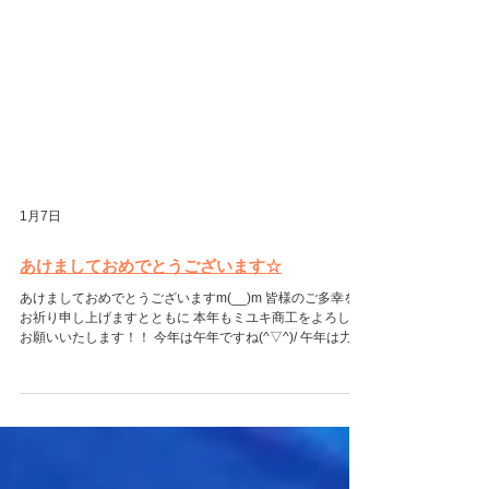
1月7日
あけましておめでとうございます☆
あけましておめでとうございますm(__)m 皆様のご多幸を
お祈り申し上げますとともに 本年もミユキ商工をよろしく
お願いいたします！！ 今年は午年ですね(^▽^)/ 午年は力強
い前進、成功、飛躍など 縁起の良い年とされているそうで
す！ ※弊社専務から伺った話の受け売りです(/ω＼) 良いス
タートを切れた今年を 社員一同、力を合わせ 実りある１年
にしていきたいと思います！ さて。。 そんな１年の始まり
ですが 弊社では新年会を行いました😊 美味しいコース料理