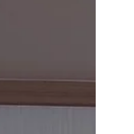
で 画像が少なくなってしまいました(;'∀') 反省してます。。
スミマセン。。。 51年目も社員一同、新キャラクターと 一
緒に頑張っていきます！！ どうぞよろしくお願いいたしま
す<(_ _)> ではまた次回の更新をお楽しみに(^^)/~~~