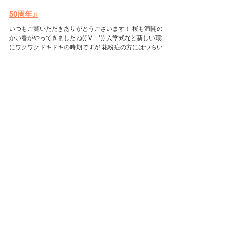
3月31日
50周年♫
いつもご覧いただきありがとうございます！ 桜も満開の暖
かい春がやってきましたね((´∀｀*)) 入学式など新しい環境
にワクワクドキドキの時期ですが 花粉症の方にはつらい時
期ですね！笑 さて、弊社は 50周年 を迎えました👏 埼玉り
そな銀行 坂戸支店 支店長の福田様 より お祝いのお花いた
だきました✨ とっても綺麗なお花で 事務所が一気に華や
かになりました(^▽^)/ お気遣いありがとうございます！ 大
切に飾らせていただきますm(__)m 来月はイベントの予定
がありますので 次回のブログはその様子をアップしたいと
思います🍀 ここまで読んでいただきありがとうございまし
た<(_ _)> 次回の更新もお楽しみに～♪