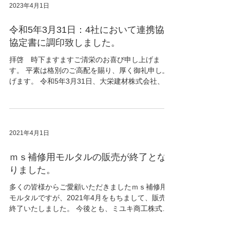
2023年4月1日
令和5年3月31日：4社において連携協力
協定書に調印致しました。
拝啓 時下ますますご清栄のお喜び申し上げま
す。 平素は格別のご高配を賜り、厚く御礼申し上
げます。 令和5年3月31日、大栄建材株式会社、金
井実業株式会社、株式会社ルートと弊社の4社にお
いて連携協力（パートナーシップ）協定書に調印
致しました。 ...
2021年4月1日
ｍｓ補修用モルタルの販売が終了とな
りました。
多くの皆様からご愛顧いただきましたｍｓ補修用
モルタルですが、2021年4月をもちまして、販売を
終了いたしました。 今後とも、ミユキ商工株式会
社の製品をよろしくお願いいたします。