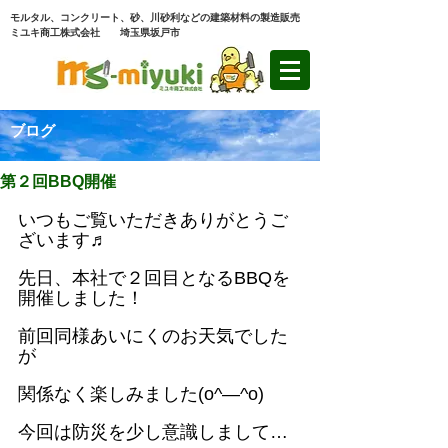
モルタル、コンクリート、砂、川砂利などの建築材料の製造販売
ミユキ商工株式会社 埼玉県坂戸市
ブログ
第２回BBQ開催
いつもご覧いただきありがとうご
ざいます♬
先日、本社で２回目となるBBQを
開催しました！
前回同様あいにくのお天気でした
が
関係なく楽しみました(o^―^o)
今回は防災を少し意識しまして…