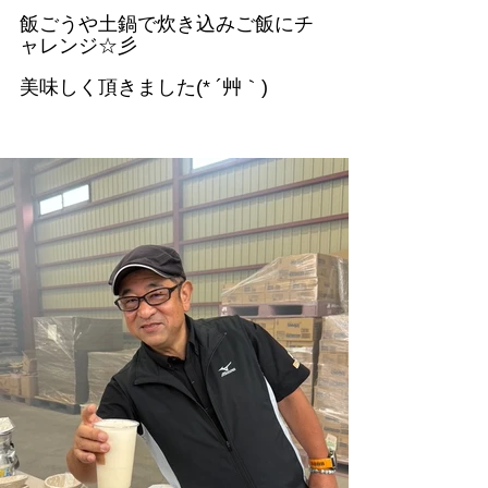
飯ごうや土鍋で炊き込みご飯にチ
ャレンジ☆彡
美味しく頂きました(* ´艸｀)