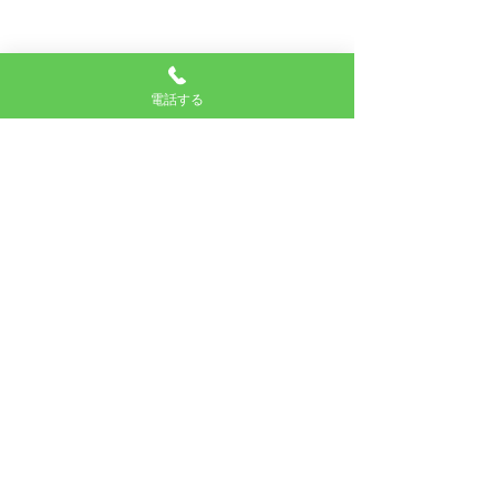
電話する
コメント
ロードオブ乾麺③
夏季休暇のお知
コメントを追加…
ミユキ商工株式会社
〒350-0206
埼玉県坂戸市中小坂字神明73
TEL：049-281-1231
FAX：049-283-5397
© Copyright ミユキ商工株式会社