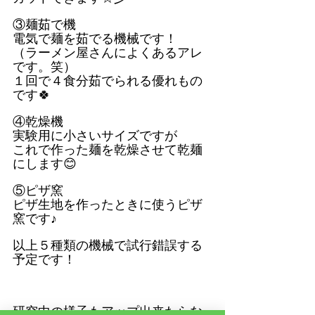
③麺茹で機
電気で麺を茹でる機械です！
（ラーメン屋さんによくあるアレ
です。笑）
１回で４食分茹でられる優れもの
です🍀
④乾燥機
実験用に小さいサイズですが
これで作った麺を乾燥させて乾麺
にします😊
⑤ピザ窯
ピザ生地を作ったときに使うピザ
窯です♪
以上５種類の機械で試行錯誤する
予定です！
研究中の様子もアップ出来たらな